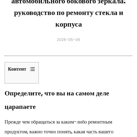
автомобильного бокового зеркала:
руководство по ремонту стекла и
корпуса
2026-05-06
Контент
1
Определите,
Определите, что вы на самом деле
что
вы
царапаете
на
самом
Прежде чем обращаться за каким-либо ремонтным
деле
царапаете
продуктом, важно точно понять, какая часть вашего