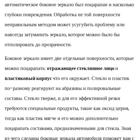
2
автоматическое боковое зеркало
был поцарапан и насколько
Инструменты
глубоки повреждения. Обработка не той поверхности
и
неправильным методом может усугубить проблему или
материалы,
которые
навсегда затуманить зеркало, которое можно было бы
вам
отполировать до прозрачности.
понадобятся
3
Боковое зеркало имеет две отдельные поверхности, которые
Как
можно поцарапать:
отражающее стеклянное лицо
и
удалить
пластиковый корпус
что его окружает. Стекло и пластик
легкие
царапины
по-разному реагируют на абразивы и полировальные
с
составы. Стекло тверже, и для его эффективной резки
зеркального
требуются специальные продукты, такие как оксид церия,
стекла
3.1
тогда как пластик мягче и его можно дополнительно
Способ
поцарапать составами, предназначенными для стекла. Зная
1:
из чего сделаны боковые зеркала автомобиля
поможет вам с
Зубная