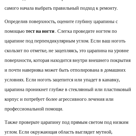
паста
самого начала выбрать правильный подход к ремонту.
для
Определив поверхность, оцените глубину царапины с
полировки
3.2
помощью
тест на ногти
. Слегка проведите ногтем по
Способ
царапине под перпендикулярным углом. Если ваш ноготь
2:
скользит по отметке, не зацепляясь, это царапина на уровне
паста
из
поверхности, которая находится внутри внешнего покрытия
пищевой
и почти наверняка может быть отполирована в домашних
соды
условиях. Если ноготь зацепится или упадет в канавку,
3.3
царапина проникнет глубже в стеклянный или пластиковый
Метод
3:
корпус и потребует более агрессивного лечения или
Соединение
профессиональной помощи.
оксида
церия
Также проверьте царапину под прямым светом под низким
4
углом. Если окружающая область выглядит мутной,