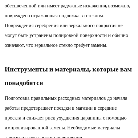
Как
обесцвеченной или имеет радужные искажения, возможно,
устранить
повреждена отражающая подложка за стеклом.
царапины
на
Повреждения серебрения или зеркального покрытия не
корпусе
могут быть устранены полировкой поверхности и обычно
зеркала
означают, что зеркальное стекло требует замены.
(пластиковом
корпусе)
5
Инструменты и материалы, которые вам
Борьба
с
понадобятся
глубокими
царапинами:
Подготовка правильных расходных материалов до начала
когда
DIY
работы предотвращает поездки в магазин в середине
достигает
проекта и снижает риск ухудшения царапины с помощью
своего
импровизированной замены. Необходимые материалы
предела
зависят от серьезности повреждения.
6