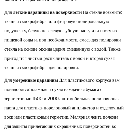
Отделка
Для
легкие царапины на поверхности
На стекле возьмите:
и
защита:
ткань из микрофибры или фетровую полировальную
не
подушечку, белую негелевую зубную пасту или пасту из
допускайте
пищевой соды и, при необходимости, смесь для полировки
повторного
появления
стекла на основе оксида церия, смешанную с водой. Также
царапин
пригодятся чистый распылитель с водой и вторая сухая
7
ткань из микрофибры для полировки.
Когда
заменять,
Для
умеренные царапины
Для пластикового корпуса вам
а
понадобятся: влажная и сухая наждачная бумага с
не
ремонтировать
зернистостью 1500 и 2000, автомобильная полировочная
паста для пластика, поролоновый аппликатор и отделочный
воск или пластиковый герметик. Малярная лента полезна
для защиты прилегающих окрашенных поверхностей во