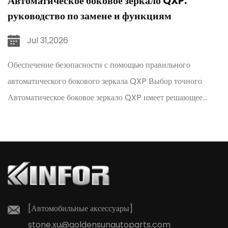
Автоматическое боковое зеркало QXP:
руководство по замене и функциям
Jul 31,2026
Обеспечение безопасности с помощью правильного
автоматического бокового зеркала QXP Выбор точного
ни
Автоматическое боковое зеркало QXP имеет решающее
значение для поддержания стандартов безопасности
транспортных средств и восстан...
[Автомобильные аксессуары]
stone.xu@goldensunautoparts.com