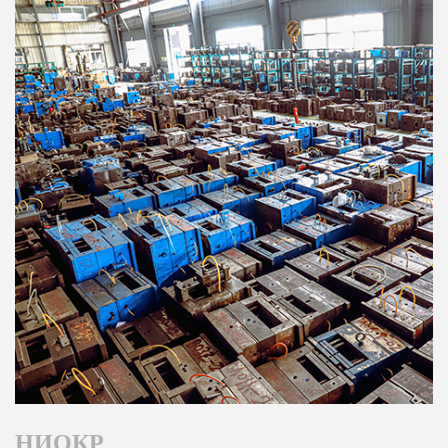
НИОКР