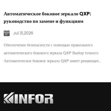
Автоматическое боковое зеркало QXP:
руководство по замене и функциям
Jul 31,2026
Обеспечение безопасности с помощью правильного
автоматического бокового зеркала QXP Выбор точного
ни
Автоматическое боковое зеркало QXP имеет решающее
значение для поддержания стандартов безопасности
транспортных средств и восстан...